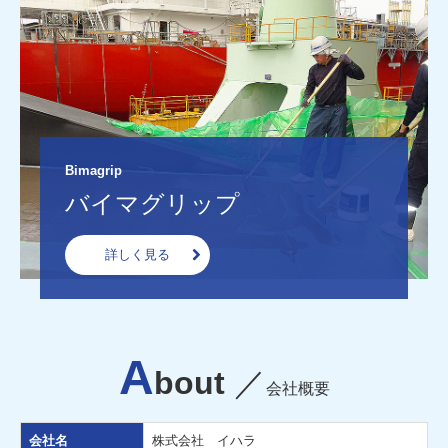
Bimagrip
バイマグリップ
詳しく見る
A
bout
／
会社概要
会社名
株式会社 イハラ