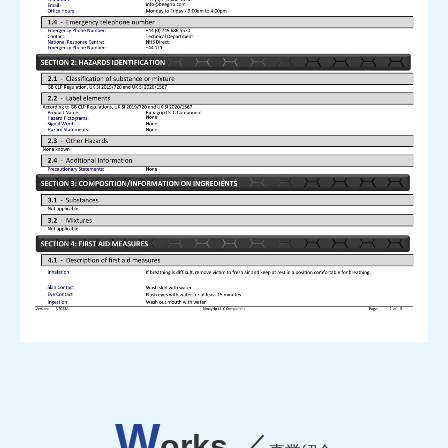
W
orks
／