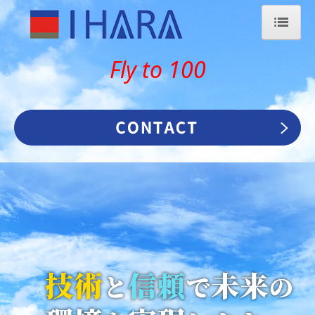
ホーム
Fly to 100
会社案内
SDGs
個人情報保護方針
リンク集
バイマグリップシステム
BIMAGRIP SYSTEM
イハラの秘密
超高圧洗浄工事VOL.1