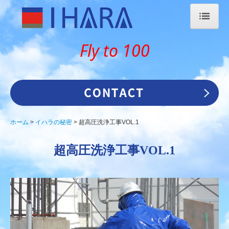
ホーム
Fly to 100
会社案内
SDGs
個人情報保護方針
ホーム
イハラの秘密
超高圧洗浄工事VOL.1
リンク集
超高圧洗浄工事VOL.1
バイマグリップシステム
BIMAGRIP SYSTEM
イハラの秘密
超高圧洗浄工事VOL.1